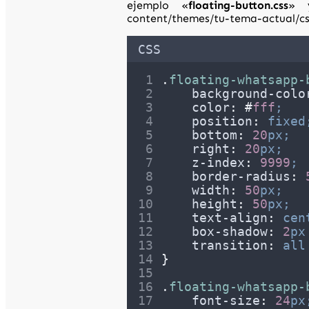
ejemplo «
floating-button.css
» 
content/themes/tu-tema-actual/c
CSS
.
floating-whatsapp-
background-colo
color
:
#
fff
;
position
:
fixed
bottom
:
20
px;
right
:
20
px;
z-index
:
9999
;
border-radius
:
width
:
50
px;
height
:
50
px;
text-align
:
cen
box-shadow
:
2
px
transition
:
all
}
.
floating-whatsapp-
font-size
:
24
px