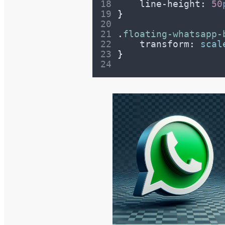
line-height
:
50
}
.
floating-whatsapp-
transform
:
scal
}