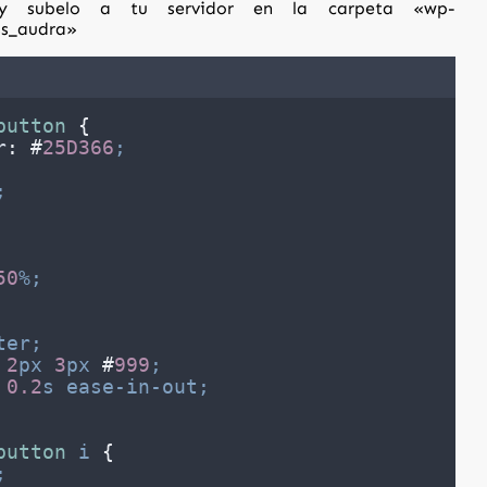
y subelo a tu servidor en la carpeta «wp-
ss_audra»
button
{
r
:
#
25D366
;
;
50
%;
ter;
2
px
3
px
#
999
;
0.2
s
ease-in-out;
button
i
{
;