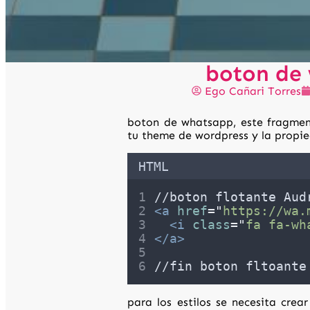
boton de 
Ego Cañari Torres
boton de whatsapp, este fragmen
tu theme de wordpress y la propi
HTML
//boton flotante Aud
<a
href
=
"
https://wa.
<i
class
=
"
fa fa-wh
</a>
//fin boton fltoante
para los estilos se necesita crea