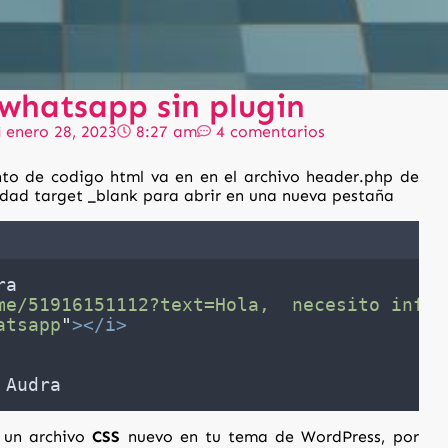
whatsapp sin plugin
enero 28, 2023
8:27 am
4 comentarios
to de codigo html va en en el archivo header.php de
edad target _blank para abrir en una nueva pestaña
ra
me/51916151112?text=Hola,  necesito infor
atsapp
"
></i>
 Audra
r un archivo
CSS
nuevo en tu tema de WordPress, por