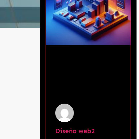
macion
"
class
=
"
floating-whatsapp-button
"
Diseño web2