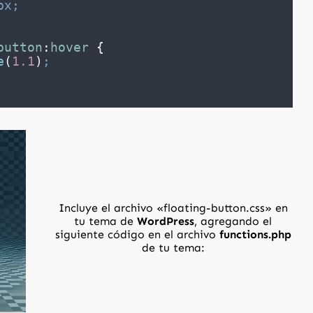
px;
button
:
hover
{
e
(
1.1
)
;
Incluye el archivo «floating-button.css» en
tu tema de
WordPress
, agregando el
siguiente código en el archivo
functions.php
de tu tema: