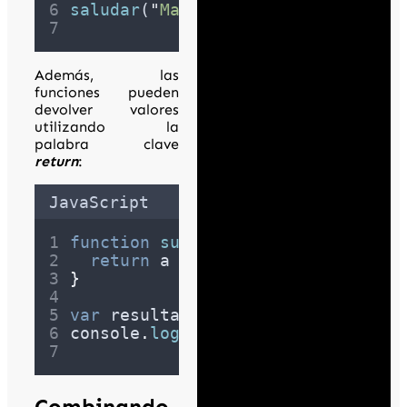
saludar
(
"
María
"
)
;
Además, las
funciones pueden
devolver valores
utilizando la
palabra clave
return
:
JavaScript
function
sumar
(
a
,
b
)
{
return
a
+
b
;
}
var
resultado
=
sumar
(
3
,
5
)
;
console
.
log
(
resultado
)
;
// 8
Combinando