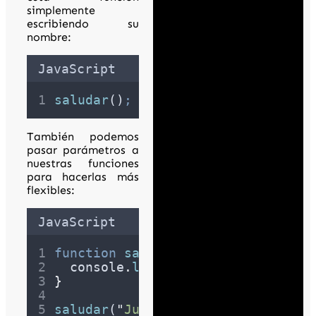
simplemente
escribiendo su
nombre:
JavaScript
saludar
()
;
También podemos
pasar parámetros a
nuestras funciones
para hacerlas más
flexibles:
JavaScript
function
saludar
(
nombre
)
{
console
.
log
(
"
¡Hola, 
"
+
nombre
}
saludar
(
"
Juan
"
)
;