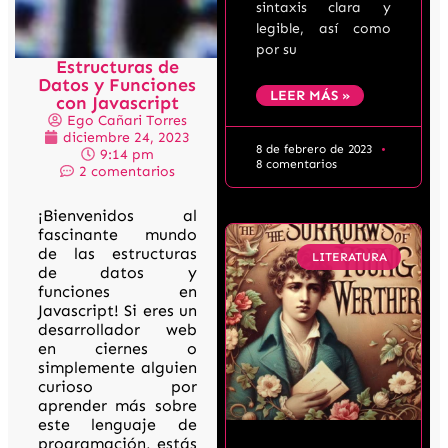
sintaxis clara y
legible, así como
por su
Estructuras de
Datos y Funciones
LEER MÁS »
con Javascript
Ego Cañari Torres
diciembre 24, 2023
8 de febrero de 2023
9:14 pm
8 comentarios
2 comentarios
¡Bienvenidos al
fascinante mundo
de las estructuras
LITERATURA
de datos y
funciones en
Javascript! Si eres un
desarrollador web
en ciernes o
simplemente alguien
curioso por
aprender más sobre
este lenguaje de
programación, estás