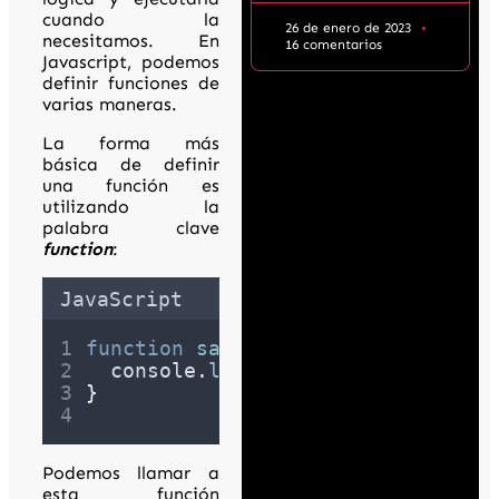
cuando la
26 de enero de 2023
necesitamos. En
16 comentarios
Javascript, podemos
definir funciones de
varias maneras.
La forma más
básica de definir
una función es
utilizando la
palabra clave
function
:
JavaScript
function
saludar
()
{
console
.
log
(
"
¡Hola, mundo!
"
)
;
}
Podemos llamar a
esta función