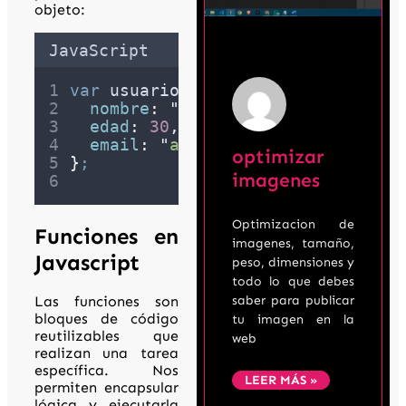
objeto:
JavaScript
var
usuario
=
{
nombre
:
"
Audra
"
,
edad
:
30
,
email
:
"
audra@example.com
"
optimizar
}
;
imagenes
Optimizacion de
Funciones en
imagenes, tamaño,
Javascript
peso, dimensiones y
todo lo que debes
Las funciones son
saber para publicar
bloques de código
tu imagen en la
reutilizables que
web
realizan una tarea
específica. Nos
LEER MÁS »
permiten encapsular
lógica y ejecutarla