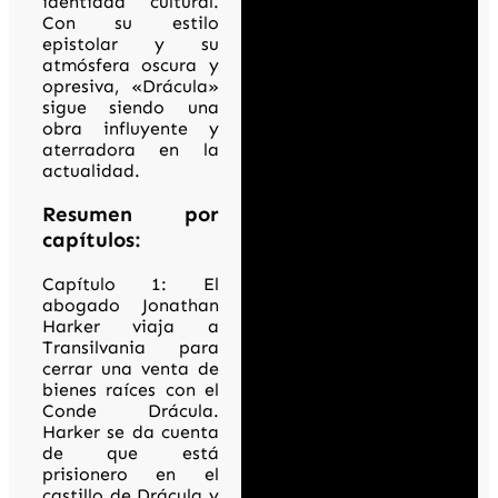
identidad cultural.
Con su estilo
epistolar y su
atmósfera oscura y
opresiva, «Drácula»
sigue siendo una
obra influyente y
aterradora en la
actualidad.
Resumen por
capítulos:
Capítulo 1: El
abogado Jonathan
Harker viaja a
Transilvania para
cerrar una venta de
bienes raíces con el
Conde Drácula.
Harker se da cuenta
de que está
prisionero en el
castillo de Drácula y