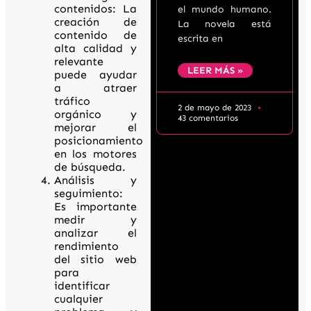
contenidos: La
el mundo humano.
creación de
La novela está
contenido de
escrita en
alta calidad y
relevante
LEER MÁS »
puede ayudar
a atraer
tráfico
2 de mayo de 2023
orgánico y
43 comentarios
mejorar el
posicionamiento
en los motores
de búsqueda.
Análisis y
seguimiento:
Es importante
medir y
analizar el
rendimiento
del sitio web
para
identificar
cualquier