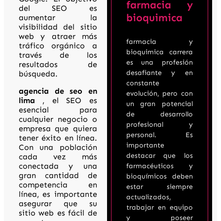
farmacia y
del SEO es
bioquimica
aumentar la
visibilidad del sitio
web y atraer más
farmacia y
tráfico orgánico a
bioquimica carrera
través de los
es una profesión
resultados de
desafiante y en
búsqueda.
constante
agencia de seo en
evolución, pero con
lima
, el SEO es
un gran potencial
esencial para
de desarrollo
cualquier negocio o
profesional y
empresa que quiera
personal. Es
tener éxito en línea.
importante
Con una población
destacar que los
cada vez más
conectada y una
farmacéuticos y
gran cantidad de
bioquímicos deben
competencia en
estar siempre
línea, es importante
actualizados,
asegurar que su
trabajar en equipo
sitio web es fácil de
y poseer