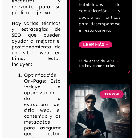
encontrar y
habilidades de
relevante para su
comunicación y
público objetivo.
decisiones críticas
Hay varias técnicas
para desempeñarse
y estrategias de
en esta carrera.
SEO que pueden
ayudar a mejorar el
LEER MÁS »
posicionamiento de
un sitio web en
Lima. Estas
11 de enero de 2023
incluyen:
No hay comentarios
Optimización
On-Page: Esto
incluye la
optimización
TERROR
de la
estructura del
sitio web, el
contenido y los
metadatos
para asegurar
que están