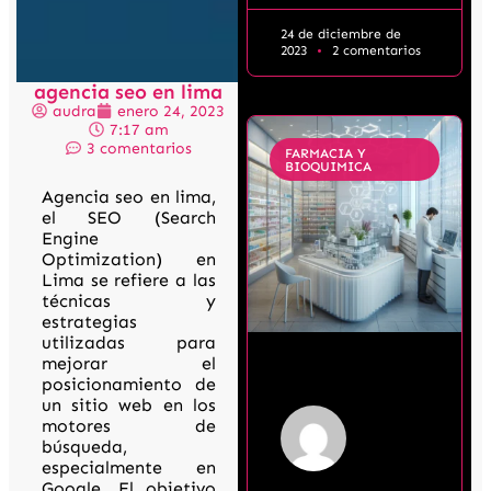
24 de diciembre de
2023
2 comentarios
agencia seo en lima
audra
enero 24, 2023
7:17 am
3 comentarios
FARMACIA Y
BIOQUIMICA
Agencia seo en lima,
el SEO (Search
Engine
Optimization) en
Lima se refiere a las
técnicas y
estrategias
utilizadas para
mejorar el
posicionamiento de
un sitio web en los
motores de
búsqueda,
especialmente en
Google. El objetivo