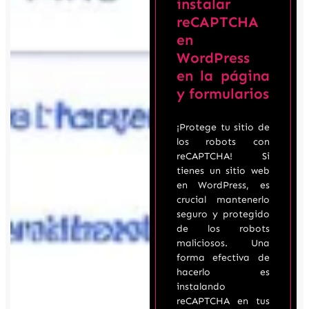
instalar
reCAPTCHA
en
WordPress
en la página
y formularios
¡Protege tu sitio de
los robots con
reCAPTCHA! Si
tienes un sitio web
en WordPress, es
crucial mantenerlo
seguro y protegido
de los robots
maliciosos. Una
forma efectiva de
hacerlo es
instalando
reCAPTCHA en tus