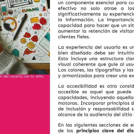
un componente esencial para cua
efectivo no solo atrae a lo
significativamente su experienci
la información. La importanc
capacidad para hacer que un sit
aumentar la retención de visitan
clientes fieles.
La experiencia del usuario es u
bien diseñado debe ser intuitiv
Esto incluye una estructura cl
visual coherente que guíe al usu
Los colores, las tipografías y l
y armonizados para crear una e
 del usuario con tu sitio.
La accesibilidad es otra consid
accesible es aquel que puede 
capacidades, incluyendo aquello
motoras. Incorporar principios d
de inclusión y responsabilidad 
alcance de la audiencia del sitio
En las siguientes secciones de 
de los
principios clave del di